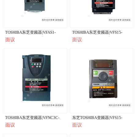
TOSHIBA东芝变频器|VFAS1-
TOSHIBA东芝变频器|VFS15-
4015PL-WN1|1.5KW
4110PL-CH|VFS15
面议
面议
TOSHIBA东芝变频器|VFNC3C-
东芝TOSHIBA变频器|VFS15-
4110P
4007PL-CH|VFS15
面议
面议