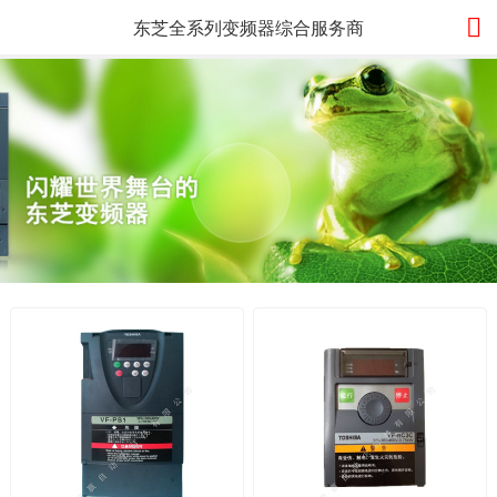

东芝全系列变频器综合服务商